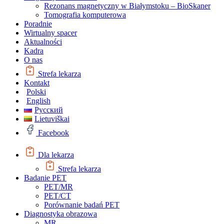
Rezonans magnetyczny w Białymstoku – BioSkaner
Tomografia komputerowa
Poradnie
Wirtualny spacer
Aktualności
Kadra
O nas
Strefa lekarza
Kontakt
Polski
English
Русский
Lietuviškai
Facebook
Dla lekarza
Strefa lekarza
Badanie PET
PET/MR
PET/CT
Porównanie badań PET
Diagnostyka obrazowa
MR