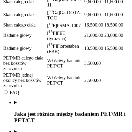
Skan całego ciała
9,600.00
11,600.00
11
68
[
Ga]Ga-DOTA-
Skan całego ciała
9,600.00
11,600.00
TOC
18
Skan całego ciała
16,500.00
18,500.00
[
F]PSMA-1007
18
[
F]FET
Badanie głowy
21,000.00
23,000.00
(tyrozyna)
18
[
F]Florbetaben
Badanie głowy
13,500.00
15,500.00
(FBB)
PET/MR całego ciała
Właściwy badaniu
bez kosztów
3,500.00
-
PET/CT
znacznika
PET/MR jednej
Właściwy badaniu
okolicy bez kosztów
2,500.00
-
PET/CT
znacznika
FAQ
Jaka jest różnica między badaniem PET/MR i
PET/CT