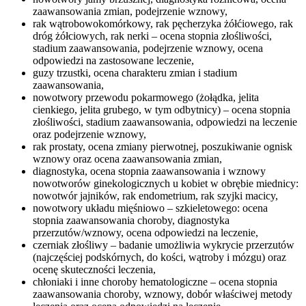
zaawansowania zmian, podejrzenie wznowy,
rak wątrobowokomórkowy, rak pęcherzyka żółćiowego, rak
dróg żółciowych, rak nerki – ocena stopnia złośliwości,
stadium zaawansowania, podejrzenie wznowy, ocena
odpowiedzi na zastosowane leczenie,
guzy trzustki, ocena charakteru zmian i stadium
zaawansowania,
nowotwory przewodu pokarmowego (żołądka, jelita
cienkiego, jelita grubego, w tym odbytnicy) – ocena stopnia
złośliwości, stadium zaawansowania, odpowiedzi na leczenie
oraz podejrzenie wznowy,
rak prostaty, ocena zmiany pierwotnej, poszukiwanie ognisk
wznowy oraz ocena zaawansowania zmian,
diagnostyka, ocena stopnia zaawansowania i wznowy
nowotworów ginekologicznych u kobiet w obrębie miednicy:
nowotwór jajników, rak endometrium, rak szyjki macicy,
nowotwory układu mięśniowo – szkieletowego: ocena
stopnia zaawansowania choroby, diagnostyka
przerzutów/wznowy, ocena odpowiedzi na leczenie,
czerniak złośliwy – badanie umożliwia wykrycie przerzutów
(najczęściej podskórnych, do kości, wątroby i mózgu) oraz
ocenę skuteczności leczenia,
chłoniaki i inne choroby hematologiczne – ocena stopnia
zaawansowania choroby, wznowy, dobór właściwej metody