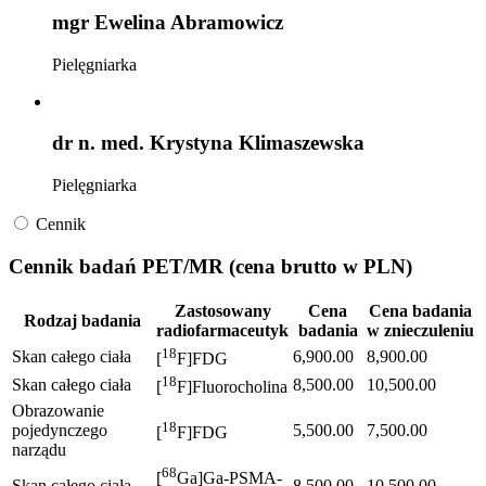
mgr Ewelina Abramowicz
Pielęgniarka
dr n. med. Krystyna Klimaszewska
Pielęgniarka
Cennik
Cennik badań PET/MR (cena brutto w PLN)
Zastosowany
Cena
Cena badania
Rodzaj badania
radiofarmaceutyk
badania
w znieczuleniu
18
Skan całego ciała
6,900.00
8,900.00
[
F]FDG
18
Skan całego ciała
8,500.00
10,500.00
[
F]Fluorocholina
Obrazowanie
18
pojedynczego
5,500.00
7,500.00
[
F]FDG
narządu
68
[
Ga]Ga-PSMA-
Skan całego ciała
8,500.00
10,500.00