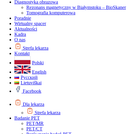
Diagnostyka obrazowa
Rezonans magnetyczny w Białymstoku – BioSkaner
Tomografia komputerowa
Poradnie
Wirtualny spacer
Aktualności
Kadra
O nas
Strefa lekarza
Kontakt
Polski
English
Русский
Lietuviškai
Facebook
Dla lekarza
Strefa lekarza
Badanie PET
PET/MR
PET/CT