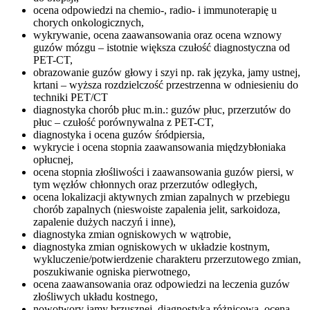
ocena odpowiedzi na chemio-, radio- i immunoterapię u
chorych onkologicznych,
wykrywanie, ocena zaawansowania oraz ocena wznowy
guzów mózgu – istotnie większa czułość diagnostyczna od
PET-CT,
obrazowanie guzów głowy i szyi np. rak języka, jamy ustnej,
krtani – wyższa rozdzielczość przestrzenna w odniesieniu do
techniki PET/CT
diagnostyka chorób płuc m.in.: guzów płuc, przerzutów do
płuc – czułość porównywalna z PET-CT,
diagnostyka i ocena guzów śródpiersia,
wykrycie i ocena stopnia zaawansowania międzybłoniaka
opłucnej,
ocena stopnia złośliwości i zaawansowania guzów piersi, w
tym węzłów chłonnych oraz przerzutów odległych,
ocena lokalizacji aktywnych zmian zapalnych w przebiegu
chorób zapalnych (nieswoiste zapalenia jelit, sarkoidoza,
zapalenie dużych naczyń i inne),
diagnostyka zmian ogniskowych w wątrobie,
diagnostyka zmian ogniskowych w układzie kostnym,
wykluczenie/potwierdzenie charakteru przerzutowego zmian,
poszukiwanie ogniska pierwotnego,
ocena zaawansowania oraz odpowiedzi na leczenia guzów
złośliwych układu kostnego,
nowotwory jamy brzusznej, diagnostyka różnicowa, ocena