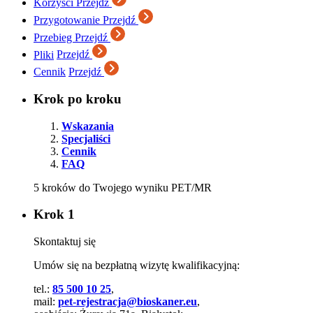
Korzyści
Przejdź
Przygotowanie
Przejdź
Przebieg
Przejdź
Pliki
Przejdź
Cennik
Przejdź
Krok po kroku
Wskazania
Specjaliści
Cennik
FAQ
5 kroków do Twojego wyniku PET/MR
Krok 1
Skontaktuj się
Umów się na bezpłatną wizytę kwalifikacyjną:
tel.:
85 500 10 25
,
mail:
pet-rejestracja@bioskaner.eu
,