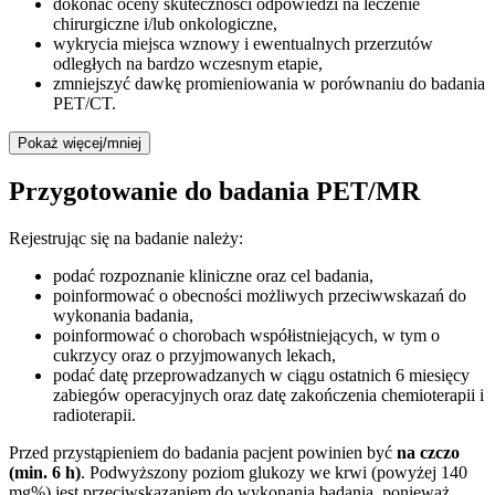
dokonać oceny skuteczności odpowiedzi na leczenie
chirurgiczne i/lub onkologiczne,
wykrycia miejsca wznowy i ewentualnych przerzutów
odległych na bardzo wczesnym etapie,
zmniejszyć dawkę promieniowania w porównaniu do badania
PET/CT.
Pokaż więcej/mniej
Przygotowanie do badania PET/MR
Rejestrując się na badanie należy:
podać rozpoznanie kliniczne oraz cel badania,
poinformować o obecności możliwych przeciwwskazań do
wykonania badania,
poinformować o chorobach współistniejących, w tym o
cukrzycy oraz o przyjmowanych lekach,
podać datę przeprowadzanych w ciągu ostatnich 6 miesięcy
zabiegów operacyjnych oraz datę zakończenia chemioterapii i
radioterapii.
Przed przystąpieniem do badania pacjent powinien być
na czczo
(min. 6 h)
. Podwyższony poziom glukozy we krwi (powyżej 140
mg%) jest przeciwskazaniem do wykonania badania, ponieważ