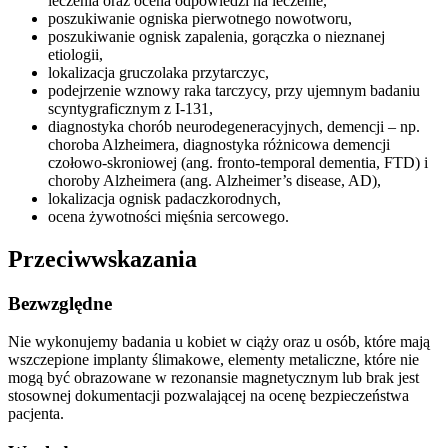
leczenia oraz ocena odpowiedzi na leczenie,
poszukiwanie ogniska pierwotnego nowotworu,
poszukiwanie ognisk zapalenia, gorączka o nieznanej
etiologii,
lokalizacja gruczolaka przytarczyc,
podejrzenie wznowy raka tarczycy, przy ujemnym badaniu
scyntygraficznym z I-131,
diagnostyka chorób neurodegeneracyjnych, demencji – np.
choroba Alzheimera, diagnostyka różnicowa demencji
czołowo-skroniowej (ang. fronto-temporal dementia, FTD) i
choroby Alzheimera (ang. Alzheimer’s disease, AD),
lokalizacja ognisk padaczkorodnych,
ocena żywotności mięśnia sercowego.
Przeciwwskazania
Bezwzględne
Nie wykonujemy badania u kobiet w ciąży oraz u osób, które mają
wszczepione implanty ślimakowe, elementy metaliczne, które nie
mogą być obrazowane w rezonansie magnetycznym lub brak jest
stosownej dokumentacji pozwalającej na ocenę bezpieczeństwa
pacjenta.