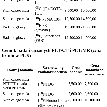
11
68
[
Ga]Ga-DOTA-
Skan całego ciała
8,500.00
10,500.00
TOC
18
Skan całego ciała
12,500,00
14,500,00
[
F]PSMA-1007
18
[
F]FET
Badanie głowy
19,500.00
21,500.00
(tyrozyna)
18
[
F]Florbetaben
Badanie głowy
12,500.00
14,500.00
(FBB)
Cennik badań łączonych PET/CT i PET/MR (cena
brutto w PLN)
Cena
Zastosowany
Cena
Rodzaj badania
badania w
radiofarmaceutyk
badania
znieczuleniu
Skan całego ciała
18
PET/CT + badanie
5,500.00
7,500.00
[
F]FDG
piersi PET/MR
18
Skan całego ciała
7,600.00
9,600.00
[
F]FDG
18
Skan całego ciała
8,100.00
10,100.00
[
F]Fluorocholina
68
[
Ga]Ga-PSMA-