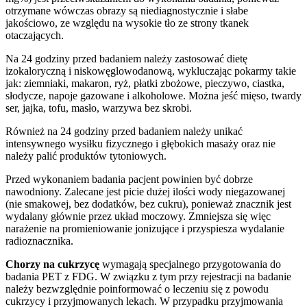
otrzymane wówczas obrazy są niediagnostycznie i słabe
jakościowo, ze względu na wysokie tło ze strony tkanek
otaczających.
Na 24 godziny przed badaniem należy zastosować dietę
izokaloryczną i niskowęglowodanową, wykluczając pokarmy takie
jak: ziemniaki, makaron, ryż, płatki zbożowe, pieczywo, ciastka,
słodycze, napoje gazowane i alkoholowe. Można jeść mięso, twardy
ser, jajka, tofu, masło, warzywa bez skrobi.
Również na 24 godziny przed badaniem należy unikać
intensywnego wysiłku fizycznego i głębokich masaży oraz nie
należy palić produktów tytoniowych.
Przed wykonaniem badania pacjent powinien być dobrze
nawodniony. Zalecane jest picie dużej ilości wody niegazowanej
(nie smakowej, bez dodatków, bez cukru), ponieważ znacznik jest
wydalany głównie przez układ moczowy. Zmniejsza się więc
narażenie na promieniowanie jonizujące i przyspiesza wydalanie
radioznacznika.
Chorzy na cukrzycę
wymagają specjalnego przygotowania do
badania PET z FDG. W związku z tym przy rejestracji na badanie
należy bezwzględnie poinformować o leczeniu się z powodu
cukrzycy i przyjmowanych lekach. W przypadku przyjmowania