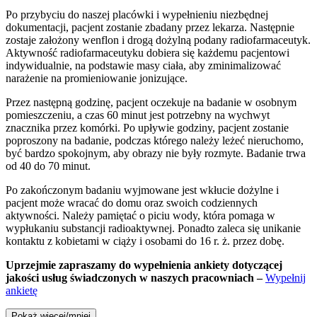
Po przybyciu do naszej placówki i wypełnieniu niezbędnej
dokumentacji, pacjent zostanie zbadany przez lekarza. Następnie
zostaje założony wenflon i drogą dożylną podany radiofarmaceutyk.
Aktywność radiofarmaceutyku dobiera się każdemu pacjentowi
indywidualnie, na podstawie masy ciała, aby zminimalizować
narażenie na promieniowanie jonizujące.
Przez następną godzinę, pacjent oczekuje na badanie w osobnym
pomieszczeniu, a czas 60 minut jest potrzebny na wychwyt
znacznika przez komórki. Po upływie godziny, pacjent zostanie
poproszony na badanie, podczas którego należy leżeć nieruchomo,
być bardzo spokojnym, aby obrazy nie były rozmyte. Badanie trwa
od 40 do 70 minut.
Po zakończonym badaniu wyjmowane jest wkłucie dożylne i
pacjent może wracać do domu oraz swoich codziennych
aktywności. Należy pamiętać o piciu wody, która pomaga w
wypłukaniu substancji radioaktywnej. Ponadto zaleca się unikanie
kontaktu z kobietami w ciąży i osobami do 16 r. ż. przez dobę.
Uprzejmie zapraszamy do wypełnienia ankiety dotyczącej
jakości usług świadczonych w naszych pracowniach –
Wypełnij
ankietę
Pokaż więcej/mniej