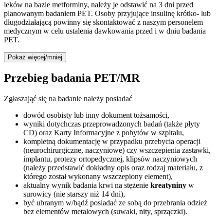
leków na bazie metforminy, należy je odstawić na 3 dni przed
planowanym badaniem PET. Osoby przyjujące insulinę krótko- lub
długodziałającą powinny się skontaktować z naszym personelem
medycznym w celu ustalenia dawkowania przed i w dniu badania
PET.
Pokaż więcej/mniej
Przebieg badania PET/MR
Zgłaszająć się na badanie należy posiadać
dowód osobisty lub inny dokument tożsamości,
wyniki dotychczas przeprowadzonych badań (także płyty
CD) oraz Karty Informacyjne z pobytów w szpitalu,
kompletną dokumentację w przypadku przebycia operacji
(neurochirurgiczne, naczyniowe) czy wszczepienia zastawki,
implantu, protezy ortopedycznej, klipsów naczyniowych
(należy przedstawić dokładny opis oraz rodzaj materiału, z
którego został wykonany wszczepiony element),
aktualny wynik badania krwi na stężenie
kreatyniny
w
surowicy (nie starszy niż 14 dni),
być ubranym w/bądź posiadać ze sobą do przebrania odzież
bez elementów metalowych (suwaki, nity, sprzączki).