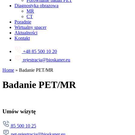
Porównanie badań PET
Diagnostyka obrazowa
MR
CT
Poradnie
Wirtualny spacer
Aktualności
Kontakt
+48 85 500 10 20
rejestracja@bioskaner.eu
Home
»
Badanie PET/MR
Badanie PET/MR
Umów wizytę
85 500 10 25
pet-rejestracja@bioskaner.eu