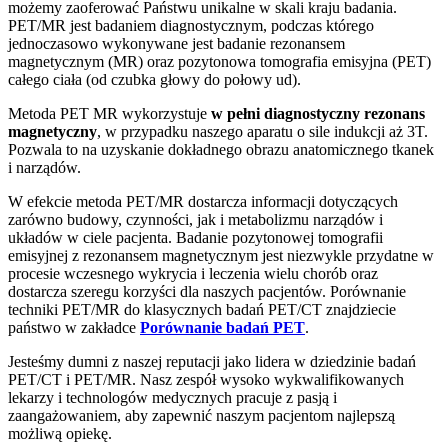
możemy zaoferować Państwu unikalne w skali kraju badania.
PET/MR jest badaniem diagnostycznym, podczas którego
jednoczasowo wykonywane jest badanie rezonansem
magnetycznym (MR) oraz pozytonowa tomografia emisyjna (PET)
całego ciała (od czubka głowy do połowy ud).
Metoda PET MR wykorzystuje
w pełni diagnostyczny rezonans
magnetyczny
, w przypadku naszego aparatu o sile indukcji aż 3T.
Pozwala to na uzyskanie dokładnego obrazu anatomicznego tkanek
i narządów.
W efekcie metoda PET/MR dostarcza informacji dotyczących
zarówno budowy, czynności, jak i metabolizmu narządów i
układów w ciele pacjenta. Badanie pozytonowej tomografii
emisyjnej z rezonansem magnetycznym jest niezwykle przydatne w
procesie wczesnego wykrycia i leczenia wielu chorób oraz
dostarcza szeregu korzyści dla naszych pacjentów. Porównanie
techniki PET/MR do klasycznych badań PET/CT znajdziecie
państwo w zakładce
Porównanie badań PET
.
Jesteśmy dumni z naszej reputacji jako lidera w dziedzinie badań
PET/CT i PET/MR. Nasz zespół wysoko wykwalifikowanych
lekarzy i technologów medycznych pracuje z pasją i
zaangażowaniem, aby zapewnić naszym pacjentom najlepszą
możliwą opiekę.