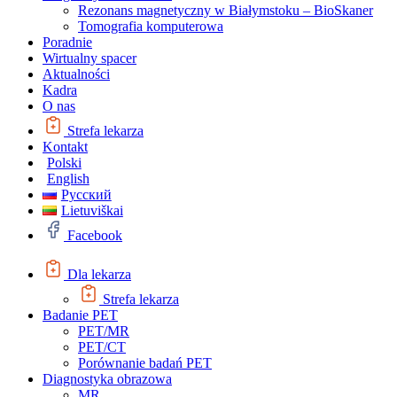
Rezonans magnetyczny w Białymstoku – BioSkaner
Tomografia komputerowa
Poradnie
Wirtualny spacer
Aktualności
Kadra
O nas
Strefa lekarza
Kontakt
Polski
English
Русский
Lietuviškai
Facebook
Dla lekarza
Strefa lekarza
Badanie PET
PET/MR
PET/CT
Porównanie badań PET
Diagnostyka obrazowa
MR