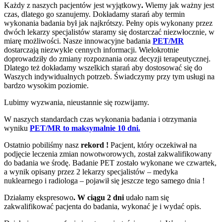
Każdy z naszych pacjentów jest wyjątkowy
.
Wiemy jak ważny jest
czas, dlatego go szanujemy. Dokładamy starań aby termin
wykonania badania był jak najkrótszy. Pełny opis wykonany przez
dwóch lekarzy specjalistów staramy się dostarczać niezwłocznie, w
miarę możliwości. Nasze innowacyjne badania
PET/MR
dostarczają niezwykle cennych informacji. Wielokrotnie
doprowadziły do zmiany rozpoznania oraz decyzji terapeutycznej.
Dlatego też dokładamy wszelkich starań aby dostosować się do
Waszych indywidualnych potrzeb. Świadczymy przy tym usługi na
bardzo wysokim poziomie.
Lubimy wyzwania, nieustannie się rozwijamy.
W naszych standardach czas wykonania badania i otrzymania
wyniku
PET/MR to maksymalnie 10 dni.
Ostatnio pobiliśmy nasz
rekord !
Pacjent, który oczekiwał na
podjęcie leczenia zmian nowotworowych, został zakwalifikowany
do badania we środę. Badanie PET zostało wykonane we czwartek,
a wynik opisany przez 2 lekarzy specjalistów – medyka
nuklearnego i radiologa – pojawił się jeszcze tego samego dnia !
Działamy ekspresowo
. W ciągu 2 dni
udało nam się
zakwalifikować pacjenta do badania, wykonać je i wydać opis.