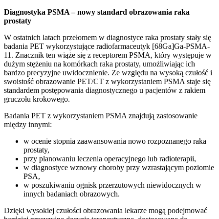
Diagnostyka PSMA – nowy standard obrazowania raka
prostaty
W ostatnich latach przełomem w diagnostyce raka prostaty stały się
badania PET wykorzystujące radiofarmaceutyk [68Ga]Ga-PSMA-
11. Znacznik ten wiąże się z receptorem PSMA, który występuje w
dużym stężeniu na komórkach raka prostaty, umożliwiając ich
bardzo precyzyjne uwidocznienie. Ze względu na wysoką czułość i
swoistość obrazowanie PET/CT z wykorzystaniem PSMA staje się
standardem postępowania diagnostycznego u pacjentów z rakiem
gruczołu krokowego.
Badania PET z wykorzystaniem PSMA znajdują zastosowanie
między innymi:
w ocenie stopnia zaawansowania nowo rozpoznanego raka
prostaty,
przy planowaniu leczenia operacyjnego lub radioterapii,
w diagnostyce wznowy choroby przy wzrastającym poziomie
PSA,
w poszukiwaniu ognisk przerzutowych niewidocznych w
innych badaniach obrazowych.
Dzięki wysokiej czułości obrazowania lekarze mogą podejmować