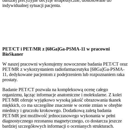
bardziej precyzyjne decyzje terapeutyczne, dostosowane do
indywidualnej sytuacji pacjenta.
PET/CT i PET/MR z [68Ga]Ga-PSMA-11 w pracowni
BioSkaner
W naszej pracowni wykonujemy nowoczesne badania PET/CT oraz
PET/MR z wykorzystaniem radiofarmaceutyku [68Ga]Ga-PSMA-
11, dedykowane pacjentom z podejrzeniem lub rozpoznaniem raka
prostaty.
Badanie PET/CT pozwala na kompleksową ocenę całego
organizmu, łącząc informacje anatomiczne i molekularne. Z kolei
PET/MR oferuje wyjątkowo wysoką jakość obrazowania tkanek
miękkich, co ma szczególne znaczenie w ocenie zmian w obrębie
miednicy i gruczołu krokowego. Dodatkową zaletą badania
PET/MR jest możliwość jednoczasowego wykonania w pełni
diagnostycznego rezonansu magnetycznego, co dostarcza jeszcze
bardziej szczegółowych informacji o ocenianych strukturach.