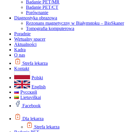
Badanie PET/MR
Badanie PET/CT
Porównanie
Diagnostyka obrazowa
Rezonans magnetyczny w Białymstoku – BioSkaner
Tomografia komputerowa
Poradnie
Wirtualny spacer
Aktualności
Kadra
O nas
Strefa lekarza
Kontakt
Polski
English
Русский
Lietuviškai
Facebook
Dla lekarza
Strefa lekarza