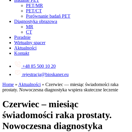
Badanie PET
PET/MR
PET/CT
Porównanie badań PET
Diagnostyka obrazowa
MR
CT
Poradnie
Wirtualny spacer
Aktualności
Kontakt
+48 85 500 10 20
rejestracja@bioskaner.eu
Home
»
Aktualności
»
Czerwiec — miesiąc świadomości raka
prostaty. Nowoczesna diagnostyka wspiera skuteczne leczenie
Czerwiec – miesiąc
świadomości raka prostaty.
Nowoczesna diagnostyka