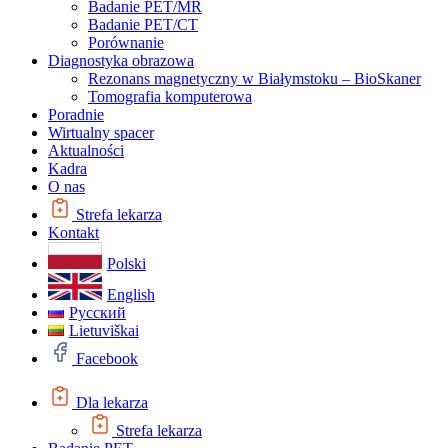
Badanie PET/MR
Badanie PET/CT
Porównanie
Diagnostyka obrazowa
Rezonans magnetyczny w Białymstoku – BioSkaner
Tomografia komputerowa
Poradnie
Wirtualny spacer
Aktualności
Kadra
O nas
Strefa lekarza
Kontakt
Polski
English
Русский
Lietuviškai
Facebook
Dla lekarza
Strefa lekarza