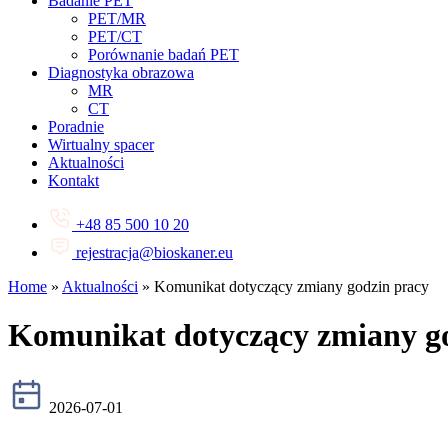
Badanie PET
PET/MR
PET/CT
Porównanie badań PET
Diagnostyka obrazowa
MR
CT
Poradnie
Wirtualny spacer
Aktualności
Kontakt
+48 85 500 10 20
rejestracja@bioskaner.eu
Home
»
Aktualności
»
Komunikat dotyczący zmiany godzin pracy
Komunikat dotyczący zmiany g
2026-07-01