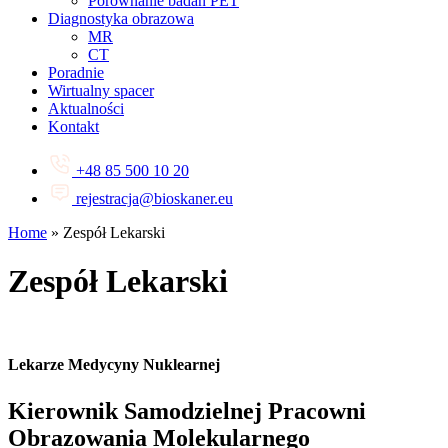
Porównanie badań PET
Diagnostyka obrazowa
MR
CT
Poradnie
Wirtualny spacer
Aktualności
Kontakt
+48 85 500 10 20
rejestracja@bioskaner.eu
Home
»
Zespół Lekarski
Zespół Lekarski
Lekarze Medycyny Nuklearnej
Kierownik Samodzielnej Pracowni
Obrazowania Molekularnego