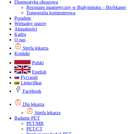
Diagnostyka obrazowa
Rezonans magnetyczny w Białymstoku – BioSkaner
Tomografia komputerowa
Poradnie
Wirtualny spacer
Aktualności
Kadra
O nas
Strefa lekarza
Kontakt
Polski
English
Русский
Lietuviškai
Facebook
Dla lekarza
Strefa lekarza
Badanie PET
PET/MR
PET/CT